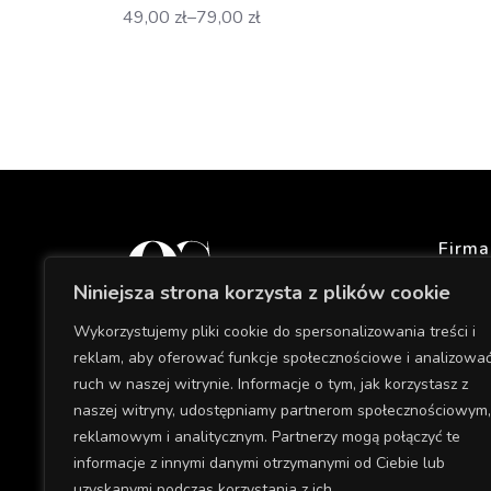
Z
49,00
zł
–
79,00
zł
a
k
r
e
s
c
e
n
Firma
:
Niniejsza strona korzysta z plików cookie
o
Ho
d
Wykorzystujemy pliki cookie do spersonalizowania treści i
O n
4
reklam, aby oferować funkcje społecznościowe i analizowa
Pro
ruch w naszej witrynie. Informacje o tym, jak korzystasz z
9
naszej witryny, udostępniamy partnerom społecznościowym,
Nasz
,
reklamowym i analitycznym. Partnerzy mogą połączyć te
0
Cen
informacje z innymi danymi otrzymanymi od Ciebie lub
0
Esk
uzyskanymi podczas korzystania z ich