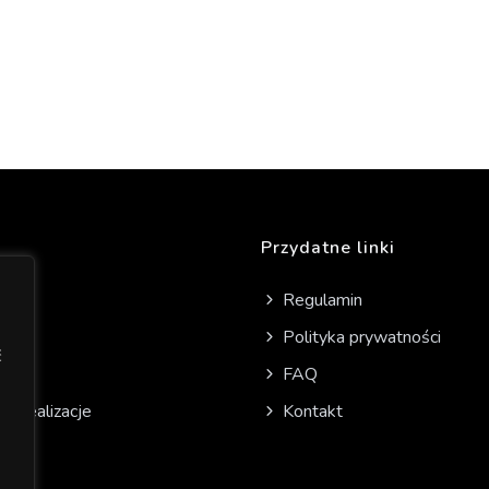
Przydatne linki
me
Regulamin
as
Polityka prywatności
ć
dukt
FAQ
e realizacje
Kontakt
nik
lep