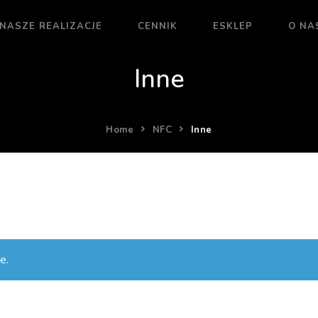
NASZE REALIZACJE
CENNIK
ESKLEP
O NA
Inne
Home
NFC
Inne
e.